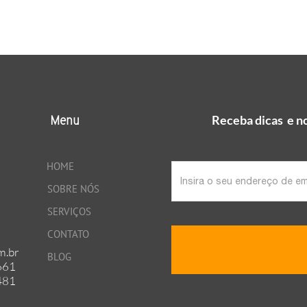
Receba dicas e no
Menu
HOME
Email
SOBRE NÓS
SERVIÇOS
CONTATO
m.br
BLOG
661
481