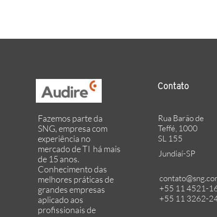
Contato
Rua Barão de
Fazemos parte da
Teffé, 1000
SNG, empresa com
SL 155
experiência no
mercado de TI há mais
Jundiaí-SP
de 15 anos.
Conhecimento das
contato@sng.co
melhores práticas de
+55 11 4521-1
grandes empresas
+55 11 3262-2
aplicado aos
profissionais de