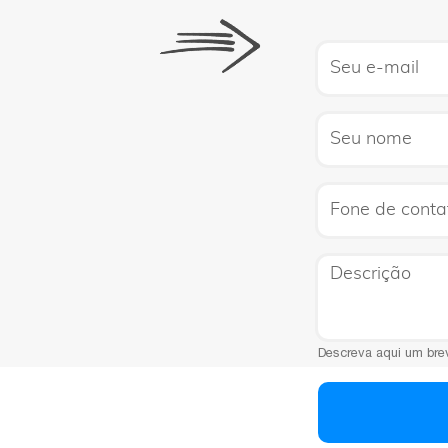
Email
FName
Text
Descrição
Descreva aqui um bre