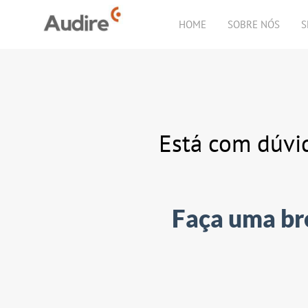
HOME
SOBRE NÓS
S
Está com dúvi
Faça uma bre