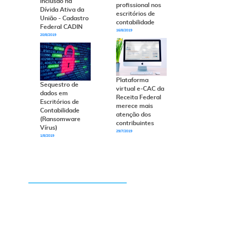
inclusão na
profissional nos
Dívida Ativa da
escritórios de
União - Cadastro
contabilidade
Federal CADIN
16/8/2019
20/8/2019
e
Plataforma
z
Sequestro de
virtual e-CAC da
dados em
Receita Federal
Escritórios de
merece mais
Contabilidade
atenção dos
á
(Ransomware
contribuintes
Vírus)
29/7/2019
1/8/2019
s