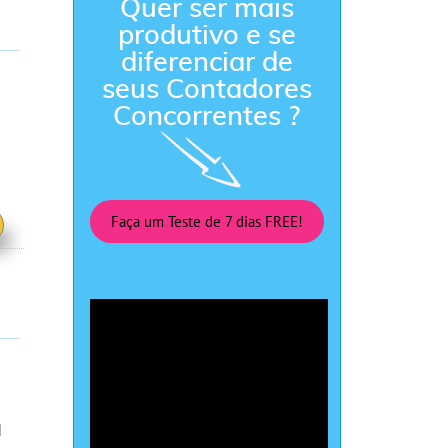
Quer ser mais
produtivo e se
diferenciar de
seus Contadores
Concorrentes ?
Faça um Teste de 7 dias FREE!
l