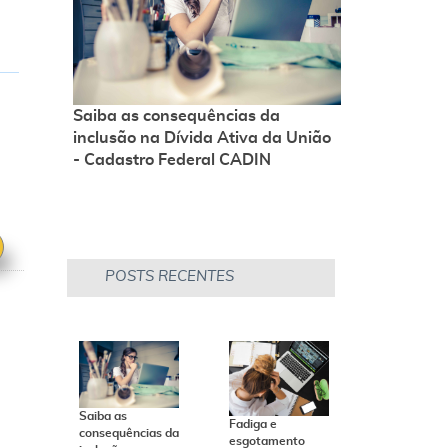
r
e
s
Saiba as consequências da
inclusão na Dívida Ativa da União
e
- Cadastro Federal CADIN
2019/8/20
s
POSTS RECENTES
e
,
Saiba as
Fadiga e
consequências da
esgotamento