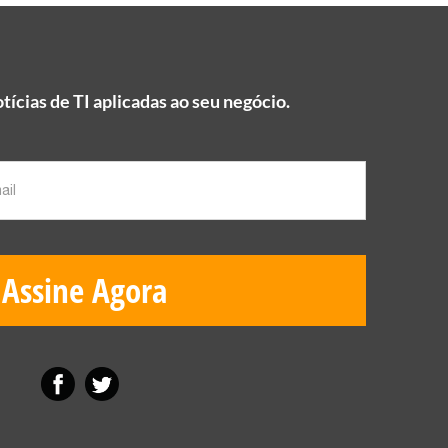
tícias de TI aplicadas ao seu negócio.
o
Assine Agora
a
e
o
s
r