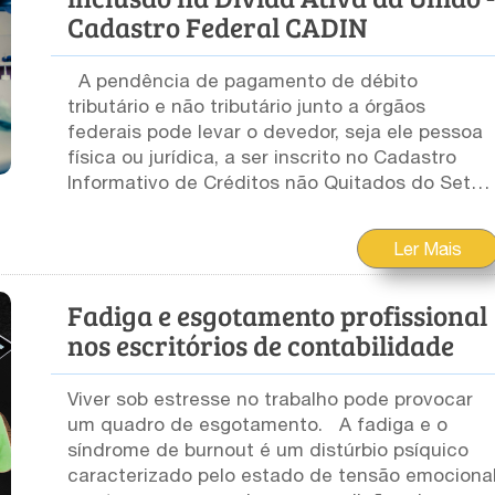
Cadastro Federal CADIN
A pendência de pagamento de débito
tributário e não tributário junto a órgãos
federais pode levar o devedor, seja ele pessoa
física ou jurídica, a ser inscrito no Cadastro
Informativo de Créditos não Quitados do Setor
Público Federal (CADIN) Quando isso
ocorre? Se o devedor for notificado da
Ler Mais
dívida pela PGFN e não fizer o pagamento em
até 75 dias após a notificação, seu nome será
Fadiga e esgotamento profissional
inserido no CADIN. Quais as penalizações
que seu cliente pode sofrer? Nessa situação,
nos escritórios de contabilidade
o contribuinte fica impossibilitado de : abrir
contas na rede bancária tomar empréstimos na
Viver sob estresse no trabalho pode provocar
rede bancária utilizar o limite do seu cheque
um quadro de esgotamento. A fadiga e o
especial participar de licitações públicas. uma
síndrome de burnout é um distúrbio psíquico
eventual restituição do Imposto de Renda fica
caracterizado pelo estado de tensão emociona
bloqueada, só sendo liberada após o