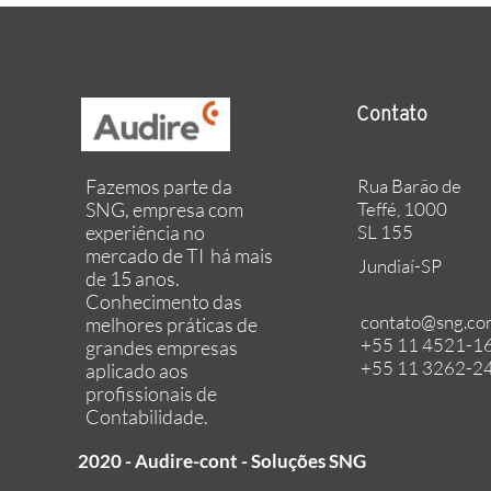
Contato
Rua Barão de
Fazemos parte da
Teffé, 1000
SNG, empresa com
SL 155
experiência no
mercado de TI há mais
Jundiaí-SP
de 15 anos.
Conhecimento das
contato@sng.co
melhores práticas de
+55 11 4521-1
grandes empresas
+55 11 3262-2
aplicado aos
profissionais de
Contabilidade.
2020
- Audire-cont - Soluções SNG